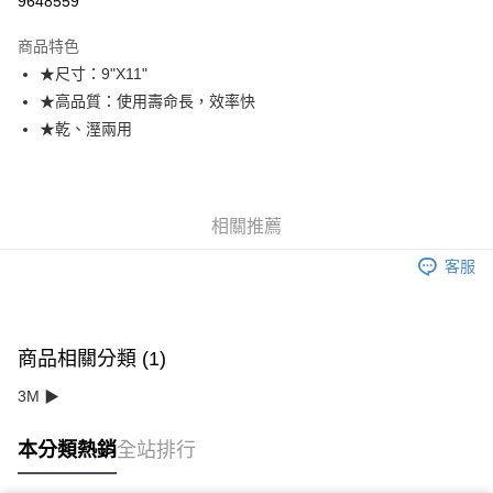
9648559
悠遊付
商品特色
★尺寸：9"X11"
運送方式
★高品質：使用壽命長，效率快
全家取貨付款
★乾、溼兩用
每筆NT$60，滿NT$599(含以上)免運費
付款後全家取貨
每筆NT$60，滿NT$599(含以上)免運費
相關推薦
7-11取貨付款
客服
每筆NT$60，滿NT$599(含以上)免運費
付款後7-11取貨
商品相關分類 (1)
每筆NT$60，滿NT$599(含以上)免運費
3M ▶
宅配
每筆NT$120，滿NT$1,599(含以上)免運費
本分類熱銷
全站排行