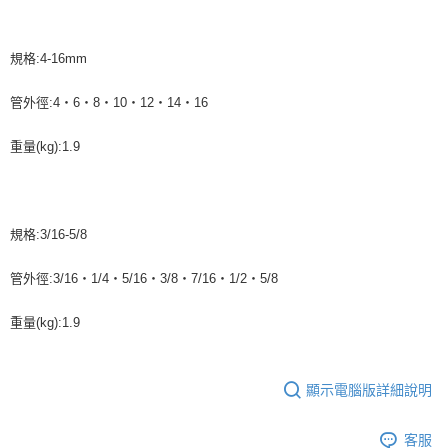
規格:4-16mm
管外徑:4‧6‧8‧10‧12‧14‧16
重量(kg):1.9
規格:3/16-5/8
管外徑:3/16‧1/4‧5/16‧3/8‧7/16‧1/2‧5/8
重量(kg):1.9
顯示電腦版詳細說明
客服