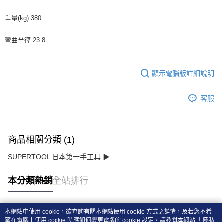
重量(kg):380
彎曲半徑:23.8
顯示電腦版詳細說明
客服
商品相關分類 (1)
SUPERTOOL 日本第一手工具 ▶
本分類熱銷
全站排行
本網站中使用 cookie，欲查詢有關本網站使用 cookie 方式之詳情，及若您不希
熱門標籤
望在電腦上使用 cookie 時應如何變更電腦的 cookie 設定，請參閱本網站「
隱私