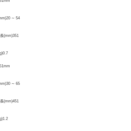
51mm
m)20 ∼ 54
(mm)351
)0.7
51mm
m)30 ∼ 65
(mm)451
)1.2