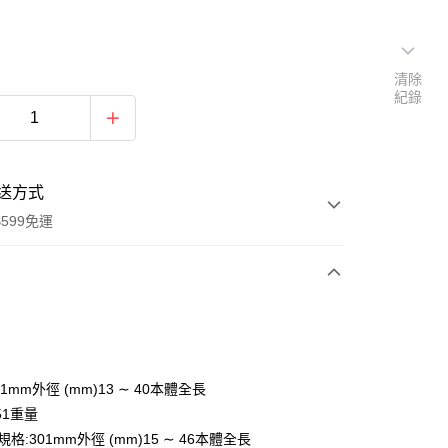
清除
紀錄
送方式
599免運
次付款
付款
51mm外徑 (mm)13 ∼ 40本體全長
251重量
.4規格:301mm外徑 (mm)15 ∼ 46本體全長