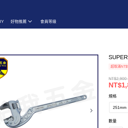
IY
好物推薦
會員等級
SUPE
超取滿NT$
NT$2,900 
NT$1,
規格
251mm
數量