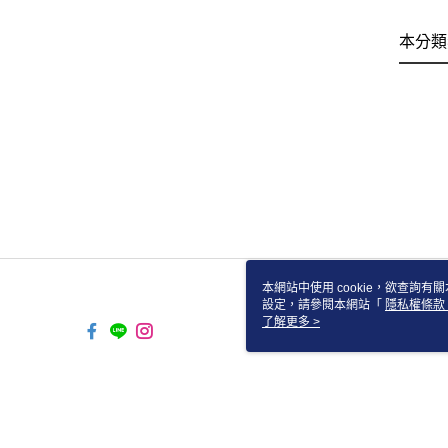
本分類
本網站中使用 cookie，欲查詢有關
設定，請參閱本網站「
隱私權條款
使用 cookie。
了解更多 >