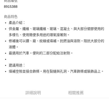
商品編號
超商取貨付款
8915388
運送方式
商品特色
產品介紹：
全家取貨付款
供金屬、纖維、玻璃纖維、玻璃、混凝土、與大部分塑膠使用的
每筆NT$60，滿NT$599(含以上)免運費
多樣化、使用簡便多用途的環氧接著劑。
付款後全家取貨
修補後可以鑽、磨、紋線或填補。抗燃油與溶劑。阻抗大部分的
每筆NT$60，滿NT$599(含以上)免運費
液體。
最適用於汽車。便利的二部分配給注射劑。
7-11取貨付款
每筆NT$60，滿NT$599(含以上)免運費
建議用途：
付款後7-11取貨
填補空隙並接合飾條。用在裂縫與孔洞、汽車飾條或裝飾品上。
每筆NT$60，滿NT$599(含以上)免運費
宅配
每筆NT$120，滿NT$1,599(含以上)免運費
詳細說明
相關推薦