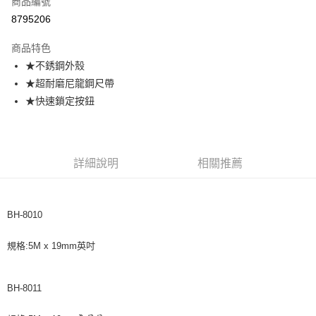
商品編號
超商取貨付款
8795206
悠遊付
商品特色
★不銹鋼外殼
運送方式
★超耐磨尼龍鋼尺帶
全家取貨付款
★快速鎖定按鈕
每筆NT$60，滿NT$599(含以上)免運費
付款後全家取貨
每筆NT$60，滿NT$599(含以上)免運費
詳細說明
相關推薦
7-11取貨付款
每筆NT$60，滿NT$599(含以上)免運費
BH-8010
付款後7-11取貨
規格:5M x 19mm英吋
每筆NT$60，滿NT$599(含以上)免運費
宅配
BH-8011
每筆NT$120，滿NT$1,599(含以上)免運費