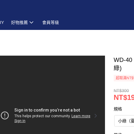
IY
好物推薦
會員等級
WD-4
綠)
超取滿NT$
NT$300
NT$1
規格
小綠（夏