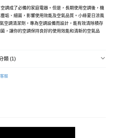
，空調成了必備的家庭電器。但是，長期使用空調後，機
存塵垢、細菌，影響使用效能及空氣品質。小綠夏日涼風
l冷氣空調清潔劑，專為空調設備而設計，能有效清除積存
細菌，讓你的空調保持良好的使用效能和清新的空氣品
類 (1)
單罐▶
客服