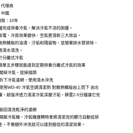
：代理商
：中國
付款
期限：10年
0，滿NT$599(含以上)免運費
鐘完成保養冷氣，解決冷氣不涼的困擾。
省電、冷房效果變快、空氣更清新三大效益。
家取貨
散熱鰭板的油漬、汙垢和殘留物，並隨著排水管排除，
0，滿NT$599(含以上)免運費
用清水清洗。
付款
於分離式冷氣
簡單五步驟就能達到定期保養分離式冷氣的效果
0，滿NT$599(含以上)免運費
1: 關掉冷氣，拔掉插頭
1取貨
2: 拆下冷氣濾網，使用清水沖洗
0，滿NT$599(含以上)免運費
3: 使用WD-40 冷氣空調清潔劑 對散熱鰭版由上而下 由左
灑，超強滲透力清潔冷氣深層汙垢，靜置2-5分鐘讓它完
20，滿NT$1,599(含以上)免運費
4: 裝回清洗乾淨的濾網
p5: 開啟冷氣機，冷氣機運轉時會將清潔完的髒污自動從排
走，不需額外沖洗就可以達到極佳的清潔效果。