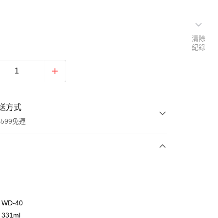
清除
紀錄
送方式
599免運
次付款
付款
WD-40
331ml