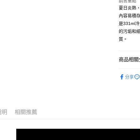
銷售重點
夏日炎熱
內容易積
是331m
的污垢和
質。
商品相關分
WD-40 
分享
說明
相關推薦