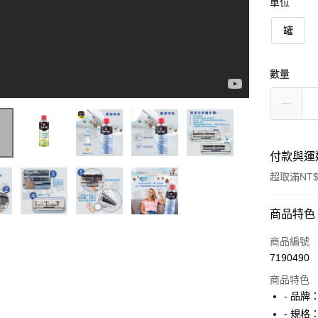
單位
罐
數量
付款與運
超取滿NT$
付款方式
商品特色
信用卡一
商品編號
7190490
超商取貨
商品特色
悠遊付
- 品牌：
- 規格：