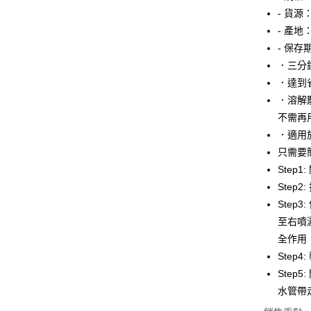
- 貨源
運送方式
- 產地
全家取貨
- 保存
每筆NT$6
．三分
．達到
付款後全
．溶解
每筆NT$6
不需再
7-11取貨
．適用
只需要
每筆NT$6
Step
付款後7-1
Step
每筆NT$6
Step
至右噴
宅配
全作用
每筆NT$1
Step
Ste
水管帶