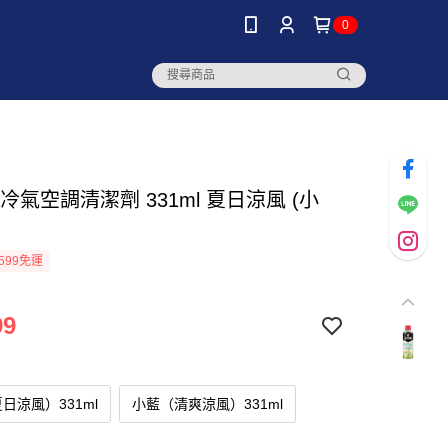
0
0 冷氣空調清潔劑 331ml 夏日涼風 (小
599免運
99
日涼風）331ml
小藍（清爽涼風）331ml