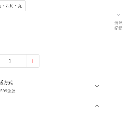
角、四角、丸
清除
紀錄
送方式
599免運
次付款
付款