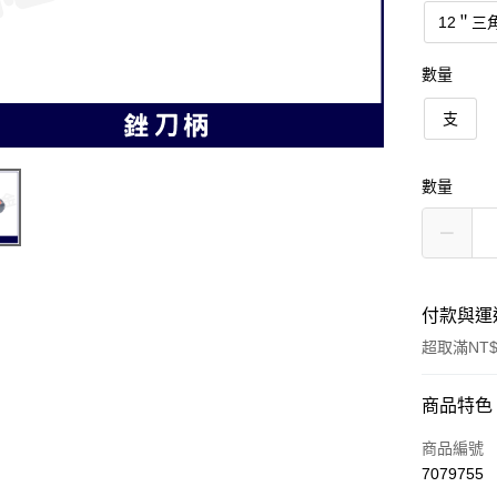
12＂三
數量
支
數量
付款與運
超取滿NT$
付款方式
商品特色
信用卡一
商品編號
7079755
超商取貨