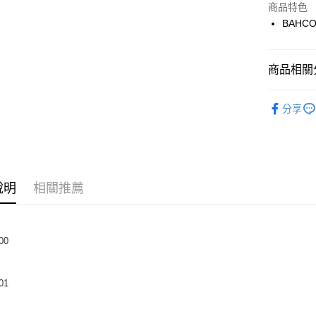
商品特色
悠遊付
BAHC
運送方式
商品相關分
全家取貨
BAHCO ▶
分享
每筆NT$6
付款後全
每筆NT$6
7-11取貨
說明
相關推薦
每筆NT$6
付款後7-1
00
每筆NT$6
宅配
01
每筆NT$1