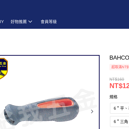
IY
好物推薦
會員等級
BAHC
超取滿NT$
NT$160
NT$1
規格
6＂平、
6＂三