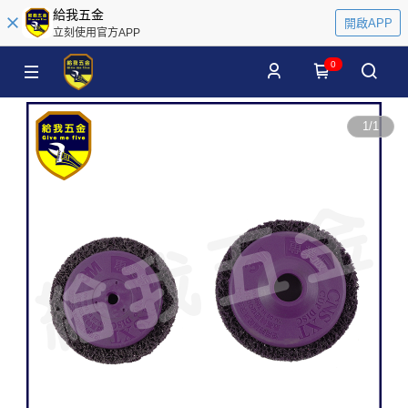
給我五金
開啟APP
立刻使用官方APP
0
1
/
1