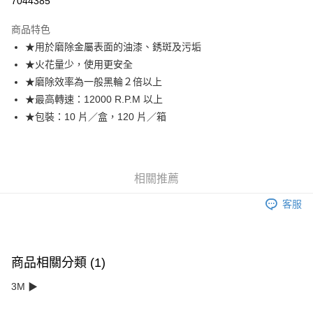
7044385
悠遊付
商品特色
★用於磨除金屬表面的油漆、銹斑及污垢
運送方式
★火花量少，使用更安全
全家取貨付款
★磨除效率為一般黑輪２倍以上
每筆NT$60，滿NT$599(含以上)免運費
★最高轉速：12000 R.P.M 以上
★包裝：10 片／盒，120 片／箱
付款後全家取貨
每筆NT$60，滿NT$599(含以上)免運費
7-11取貨付款
相關推薦
每筆NT$60，滿NT$599(含以上)免運費
客服
付款後7-11取貨
每筆NT$60，滿NT$599(含以上)免運費
宅配
商品相關分類 (1)
每筆NT$120，滿NT$1,599(含以上)免運費
3M ▶