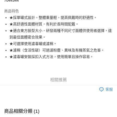
7044344
悠遊付
商品特色
★採單罐式設計，整體重量輕，提高佩戴時的舒適性。
運送方式
★高舒適性面體材質，有利於長時間配戴。
全家取貨付款
★適合東方臉型大小，研發兩種不同尺寸面體供使用者選擇，達
每筆NT$60，滿NT$599(含以上)免運費
到最佳面體密合效果。
★可選擇使用濾毒罐或濾棉。
付款後全家取貨
★濾棉（含活性碳）可過濾粉塵、異味及有機蒸氣之危害。
每筆NT$60，滿NT$599(含以上)免運費
★濾毒罐安裝採扣入式方法，使用簡單且操作容易。
7-11取貨付款
每筆NT$60，滿NT$599(含以上)免運費
付款後7-11取貨
相關推薦
每筆NT$60，滿NT$599(含以上)免運費
客服
宅配
每筆NT$120，滿NT$1,599(含以上)免運費
商品相關分類 (1)