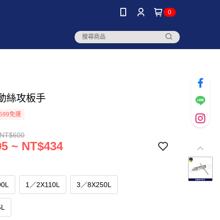
0
自動絲攻板手
599免運
 NT$600
5 ~ NT$434
00L
1／2X110L
3／8X250L
5L