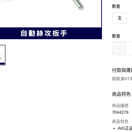
數量
支
數量
付款與運
超取滿NT$
付款方式
商品特色
信用卡一
商品編號
7044279
超商取貨
商品特色
悠遊付
AIG正