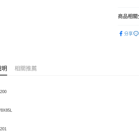
運送方式
商品相關分
全家取貨
AIG▶
分享
每筆NT$6
付款後全
每筆NT$6
7-11取貨
說明
相關推薦
每筆NT$6
付款後7-1
200
每筆NT$6
宅配
/8X85L
每筆NT$1
201