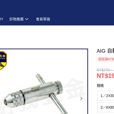
IY
好物推薦
會員等級
AIG 
超取滿NT$
NT$270 ~
NT$19
規格
1／2X3
3／8X8