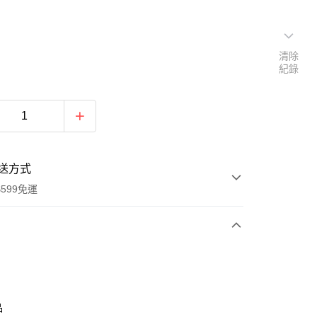
清除
紀錄
送方式
599免運
次付款
付款
品