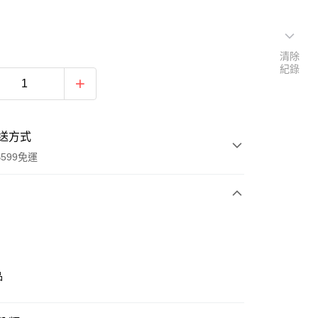
清除
紀錄
送方式
599免運
次付款
付款
品