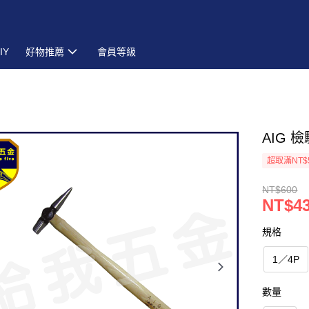
IY
好物推薦
會員等級
AIG 
超取滿NT$
NT$600
NT$4
規格
1／4P
數量