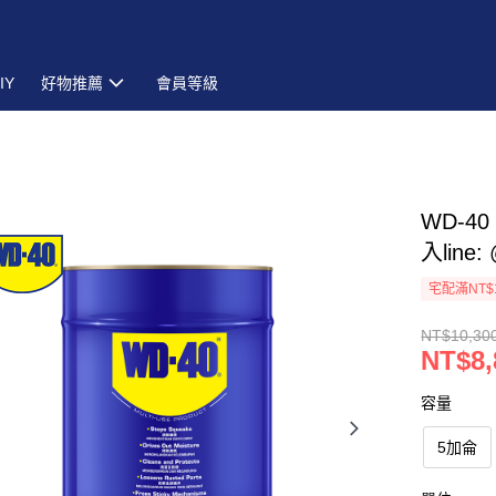
IY
好物推薦
會員等級
WD-4
入line
宅配滿NT$
NT$10,30
NT$8,
容量
5加侖