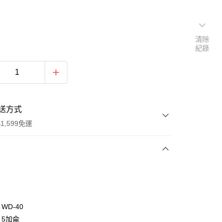
清除
紀錄
送方式
1,599免運
次付款
WD-40
：5加侖