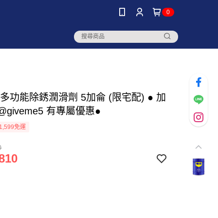
0
0 多功能除銹潤滑劑 5加侖 (限宅配) ● 加
: @giveme5 有專屬優惠●
1,599免運
0
810