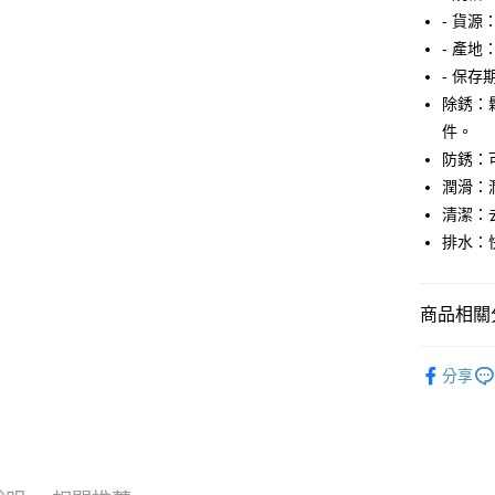
每筆NT$1
- 貨源
- 產地
- 保存
除銹：
件。
防銹：
潤滑：
清潔：
排水：
商品相關分
WD-40 
分享