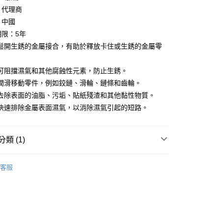
20，滿NT$1,599(含以上)免運費
：代理商
：中國
期限：5年
鬆開生銹的金屬接合，有助於釋放卡住或生銹的金屬零
可阻擋濕氣和其他腐蝕性元素，防止生銹。
潤滑移動零件，例如鉸鏈、滑輪、鏈條和齒輪。
去除表面的油脂、污垢、貼紙殘渣和其他黏性物質。
快速排除金屬表面濕氣，以消除濕氣引起的短路。
類 (1)
單罐▶
客服