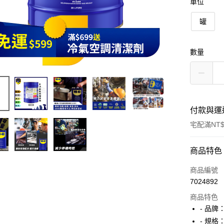
單位
罐
數量
付款與運
宅配滿NT$
付款方式
商品特色
信用卡一
商品編號
7024892
商品特色
運送方式
- 品牌：
宅配
- 規格