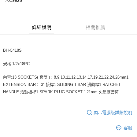
7019925
運送方式
全家取貨付款
詳細說明
相關推薦
每筆NT$60，滿NT$599(含以上)免運費
付款後全家取貨
每筆NT$60，滿NT$599(含以上)免運費
BH-C418S
7-11取貨付款
規格:1/2x18PC
每筆NT$60，滿NT$599(含以上)免運費
內容:13 SOCKETS( 套筒 )：8,9,10,11,12,13,14,17,19,21,22,24,26mm1
付款後7-11取貨
EXTENSION BAR： 3" 接桿1 SLIDING T-BAR 滑動桿1 RATCHET
每筆NT$60，滿NT$599(含以上)免運費
HANDLE 活動板桿1 SPARK PLUG SOCKET：21mm 火星塞套筒
宅配
每筆NT$120，滿NT$1,599(含以上)免運費
顯示電腦版詳細說明
客服