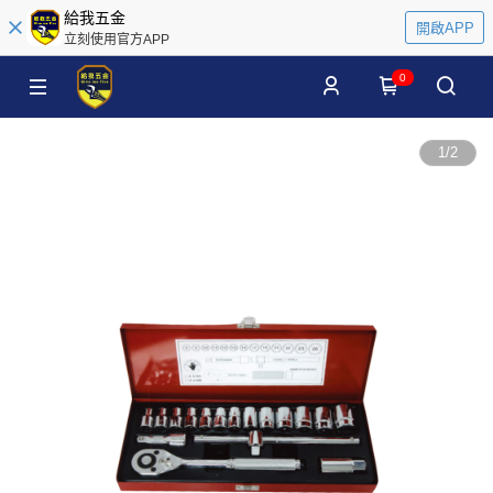
給我五金
開啟APP
立刻使用官方APP
0
1
/
2