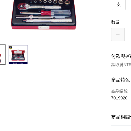
支
數量
付款與運
超取滿NT$
付款方式
商品特色
信用卡一
商品編號
7019920
超商取貨
商品相關分
運送方式
黑手牌 BL