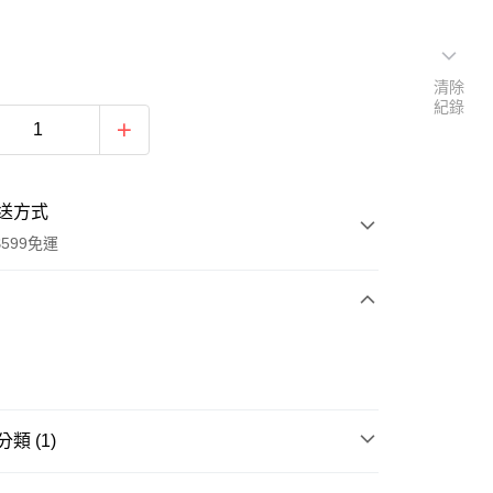
清除
紀錄
送方式
599免運
次付款
付款
類 (1)
ACK HAND 台灣頂尖手工具▶