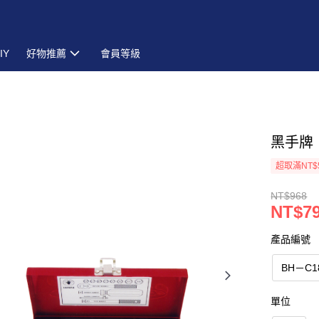
IY
好物推薦
會員等級
黑手牌［
超取滿NT$
NT$968
NT$7
產品編號
BH－C1
單位