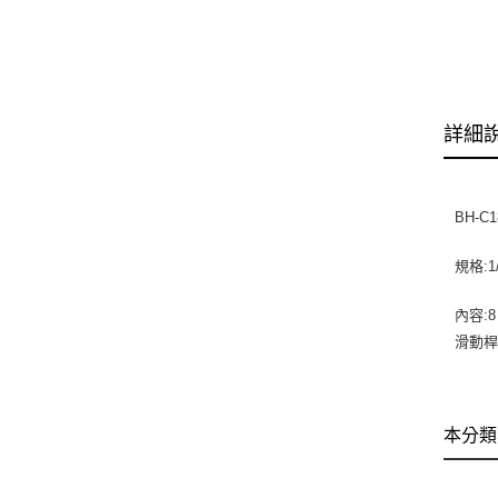
詳細
BH-C
規格:1
內容:8 
滑動桿1
本分類