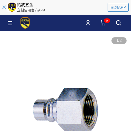
給我五金
開啟APP
立刻使用官方APP
0
1
/
2