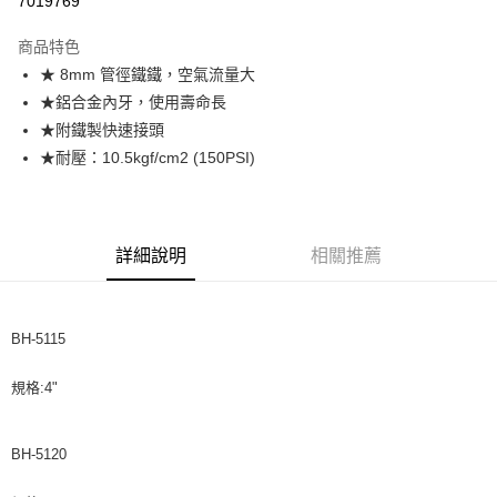
7019769
悠遊付
商品特色
★ 8mm 管徑鐵鐵，空氣流量大
運送方式
★鋁合金內牙，使用壽命長
全家取貨付款
★附鐵製快速接頭
每筆NT$60，滿NT$599(含以上)免運費
★耐壓：10.5kgf/cm2 (150PSI)
付款後全家取貨
每筆NT$60，滿NT$599(含以上)免運費
詳細說明
相關推薦
7-11取貨付款
每筆NT$60，滿NT$599(含以上)免運費
付款後7-11取貨
BH-5115
每筆NT$60，滿NT$599(含以上)免運費
規格:4"
宅配
每筆NT$120，滿NT$1,599(含以上)免運費
BH-5120