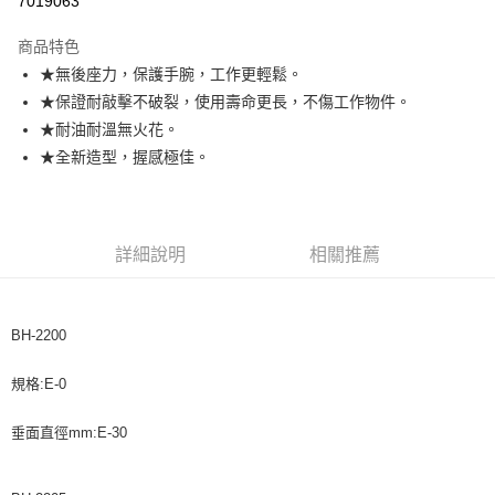
7019063
悠遊付
商品特色
★無後座力，保護手腕，工作更輕鬆。
運送方式
★保證耐敲擊不破裂，使用壽命更長，不傷工作物件。
全家取貨付款
★耐油耐溫無火花。
每筆NT$60，滿NT$599(含以上)免運費
★全新造型，握感極佳。
付款後全家取貨
每筆NT$60，滿NT$599(含以上)免運費
詳細說明
相關推薦
7-11取貨付款
每筆NT$60，滿NT$599(含以上)免運費
付款後7-11取貨
BH-2200
每筆NT$60，滿NT$599(含以上)免運費
規格:E-0
宅配
每筆NT$120，滿NT$1,599(含以上)免運費
垂面直徑mm:E-30