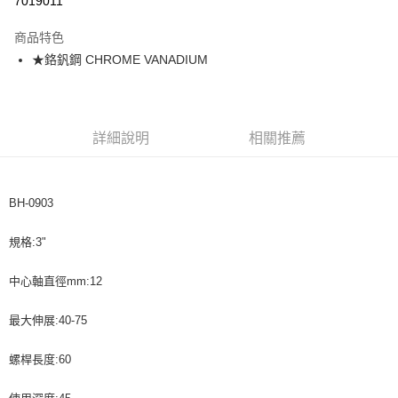
7019011
悠遊付
商品特色
★鉻釩鋼 CHROME VANADIUM
運送方式
全家取貨付款
每筆NT$60，滿NT$599(含以上)免運費
詳細說明
相關推薦
付款後全家取貨
每筆NT$60，滿NT$599(含以上)免運費
BH-0903
7-11取貨付款
每筆NT$60，滿NT$599(含以上)免運費
規格:3"
付款後7-11取貨
中心軸直徑mm:12
每筆NT$60，滿NT$599(含以上)免運費
最大伸展:40-75
宅配
每筆NT$120，滿NT$1,599(含以上)免運費
螺桿長度:60