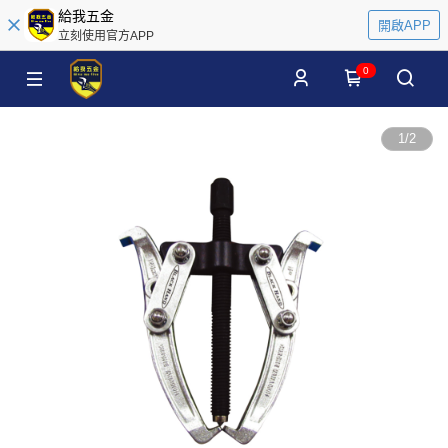
給我五金
開啟APP
立刻使用官方APP
0
1
/
2