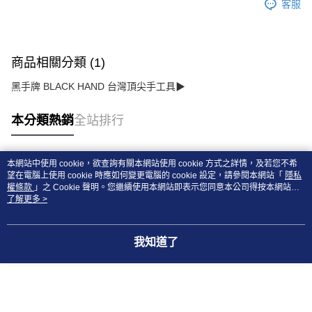
客服
商品相關分類 (1)
黑手牌 BLACK HAND 台灣頂尖手工具▶
本分類熱銷
全站排行
本網站中使用 cookie，欲查詢有關本網站使用 cookie 方式之詳情，及若您不希
熱門標籤
望在電腦上使用 cookie 時應如何變更電腦的 cookie 設定，請參閱本網站「
隱私
權條款
」之 Cookie 聲明。您繼續使用本網站即表示您同意本公司得按本網站使
用條款之 Cookie 聲明使用 cookie。
了解更多 >
我知道了