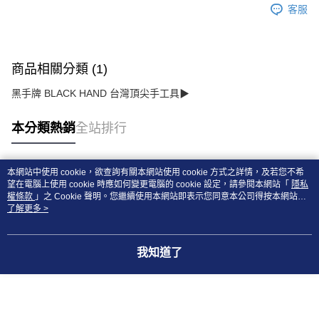
客服
商品相關分類 (1)
黑手牌 BLACK HAND 台灣頂尖手工具▶
本分類熱銷
全站排行
本網站中使用 cookie，欲查詢有關本網站使用 cookie 方式之詳情，及若您不希
熱門標籤
望在電腦上使用 cookie 時應如何變更電腦的 cookie 設定，請參閱本網站「
隱私
權條款
」之 Cookie 聲明。您繼續使用本網站即表示您同意本公司得按本網站使
用條款之 Cookie 聲明使用 cookie。
了解更多 >
我知道了