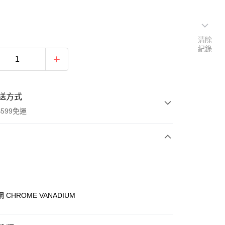
清除
紀錄
送方式
599免運
次付款
付款
 CHROME VANADIUM