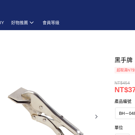
IY
好物推薦
會員等級
黑手牌［
超取滿NT$
NT$454
NT$3
產品編號
BH－04
單位