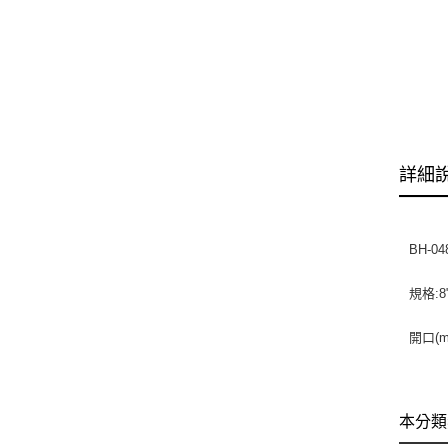
詳細
BH-04
規格:8
開口(m
本分類