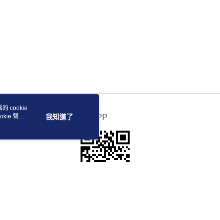
 cookie
kie 聲明
我知道了
官方APP
若接到可疑電話，請洽詢165反詐騙專線