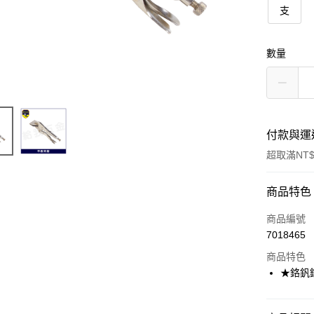
支
數量
付款與運
超取滿NT$
付款方式
商品特色
信用卡一
商品編號
7018465
超商取貨
商品特色
悠遊付
★鉻釩鋼