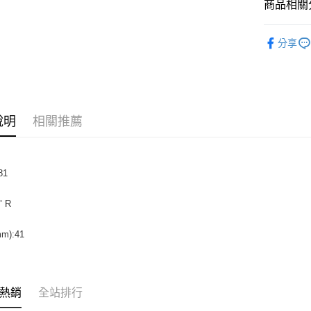
運送方式
商品相關分
全家取貨
黑手牌 BL
分享
每筆NT$6
付款後全
每筆NT$6
7-11取貨
說明
相關推薦
每筆NT$6
付款後7-1
81
每筆NT$6
宅配
" R
每筆NT$1
m):41
熱銷
全站排行