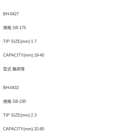
BH-0427
規格:SB-175
TIP SIZE(mm):1.7
CAPACITY(mm):19-40
型式:軸用彎
BH-0432
規格:SB-230
TIP SIZE(mm):2.3
CAPACITY(mm):32-80