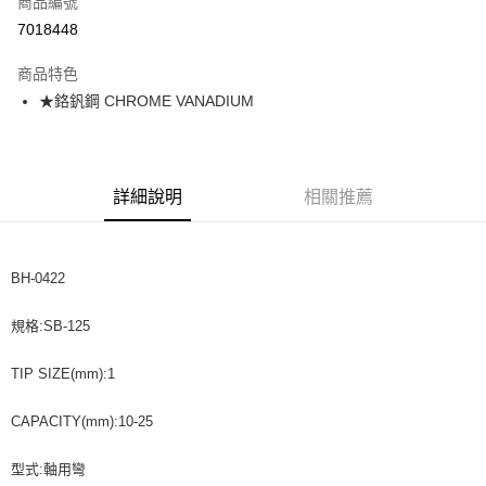
商品編號
超商取貨付款
7018448
悠遊付
商品特色
★鉻釩鋼 CHROME VANADIUM
運送方式
全家取貨付款
每筆NT$60，滿NT$599(含以上)免運費
詳細說明
相關推薦
付款後全家取貨
每筆NT$60，滿NT$599(含以上)免運費
BH-0422
7-11取貨付款
每筆NT$60，滿NT$599(含以上)免運費
規格:SB-125
付款後7-11取貨
TIP SIZE(mm):1
每筆NT$60，滿NT$599(含以上)免運費
CAPACITY(mm):10-25
宅配
每筆NT$120，滿NT$1,599(含以上)免運費
型式:軸用彎