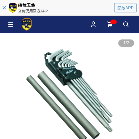
給我五金
開啟APP
立刻使用官方APP
0
1
/
2