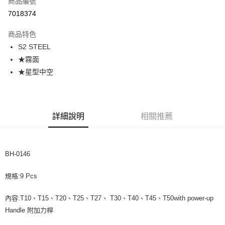
商品編號
超商取貨付款
7018374
悠遊付
商品特色
S2 STEEL
運送方式
★霧面
全家取貨付款
★星型中空
每筆NT$60，滿NT$599(含以上)免運費
付款後全家取貨
每筆NT$60，滿NT$599(含以上)免運費
詳細說明
相關推薦
7-11取貨付款
每筆NT$60，滿NT$599(含以上)免運費
BH-0146
付款後7-11取貨
規格:9 Pcs
每筆NT$60，滿NT$599(含以上)免運費
宅配
內容:T10、T15、T20、T25、T27、 T30、T40、T45、T50with power-up
每筆NT$120，滿NT$1,599(含以上)免運費
Handle 附加力桿