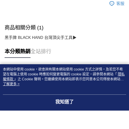
客服
商品相關分類 (1)
黑手牌 BLACK HAND 台灣頂尖手工具▶
本分類熱銷
全站排行
本網站中使用 cookie，欲查詢有關本網站使用 cookie 方式之詳情，及若您不希
熱門標籤
望在電腦上使用 cookie 時應如何變更電腦的 cookie 設定，請參閱本網站「
隱私
權條款
」之 Cookie 聲明。您繼續使用本網站即表示您同意本公司得按本網站使
用條款之 Cookie 聲明使用 cookie。
了解更多 >
我知道了