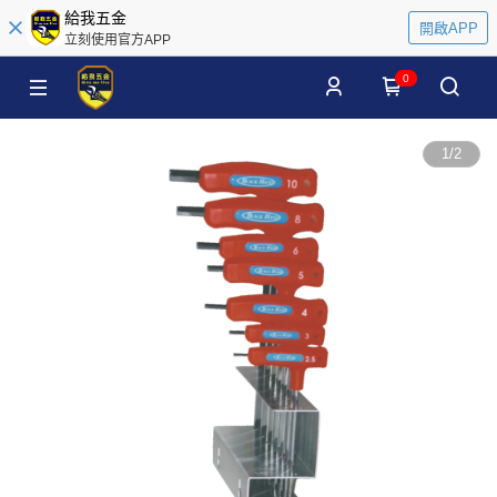
給我五金
開啟APP
立刻使用官方APP
0
1
/
2